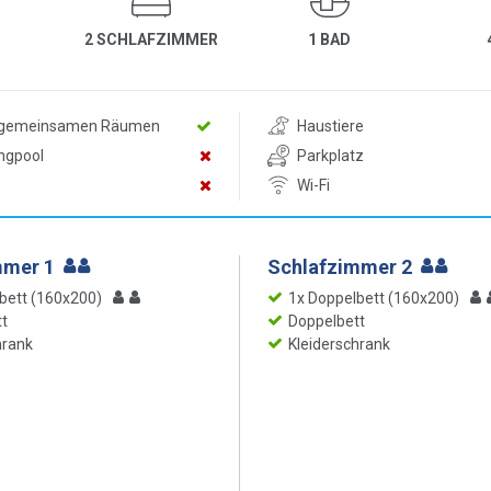
2 SCHLAFZIMMER
1 BAD
n gemeinsamen Räumen
Haustiere
ngpool
Parkplatz
Wi-Fi
mmer 1
Schlafzimmer 2
bett (160x200)
1x Doppelbett (160x200)
t
Doppelbett
hrank
Kleiderschrank