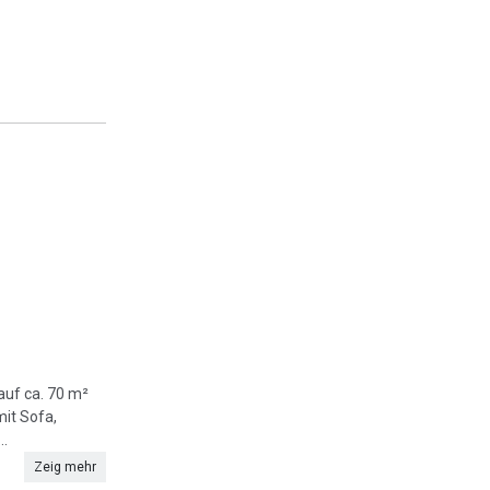
auf ca. 70 m²
it Sofa,
..
Zeig mehr