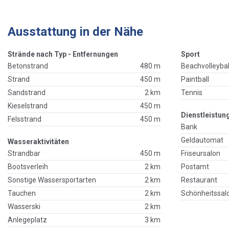
Ausstattung in der Nähe
Strände nach Typ - Entfernungen
Sport
Betonstrand
480 m
Beachvolleybal
Strand
450 m
Paintball
Sandstrand
2 km
Tennis
Kieselstrand
450 m
Dienstleistun
Felsstrand
450 m
Bank
Geldautomat
Wasseraktivitäten
Strandbar
450 m
Friseursalon
Bootsverleih
2 km
Postamt
Sonstige Wassersportarten
2 km
Restaurant
Tauchen
2 km
Schönheitssal
Wasserski
2 km
Anlegeplatz
3 km