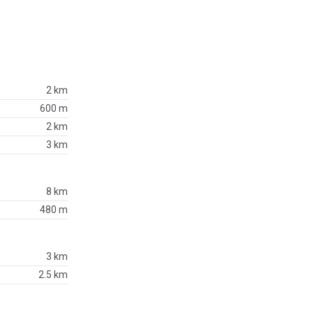
2 km
600 m
2 km
3 km
8 km
480 m
3 km
2.5 km