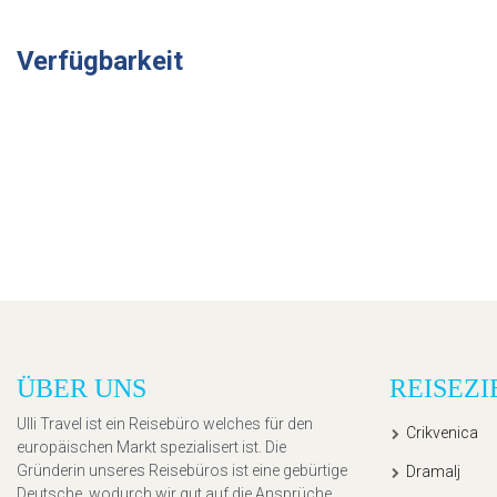
Verfügbarkeit
ÜBER UNS
REISEZI
Ulli Travel ist ein Reisebüro welches für den
Crikvenica
europäischen Markt spezialisert ist. Die
Gründerin unseres Reisebüros ist eine gebürtige
Dramalj
Deutsche, wodurch wir gut auf die Ansprüche