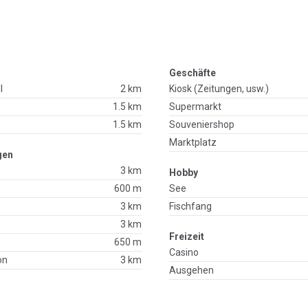
Geschäfte
l
2 km
Kiosk (Zeitungen, usw.)
1.5 km
Supermarkt
1.5 km
Souveniershop
Marktplatz
gen
3 km
Hobby
600 m
See
3 km
Fischfang
3 km
Freizeit
650 m
Casino
on
3 km
Ausgehen