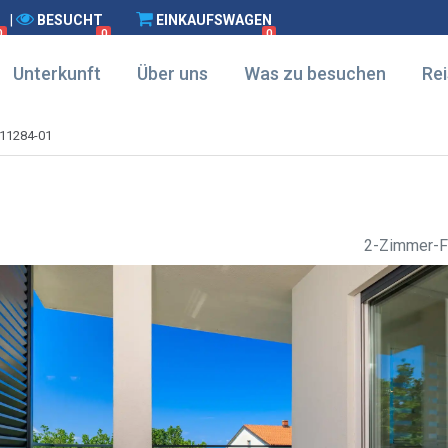
|
BESUCHT
EINKAUFSWAGEN
0
0
0
Unterkunft
Über uns
Was zu besuchen
Rei
11284-01
2-Zimmer-F