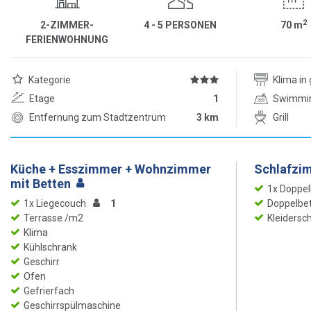
2
2-ZIMMER-
4 - 5 PERSONEN
70
m
FERIENWOHNUNG
Kategorie
Klima i
Etage
1
Swimmi
Entfernung zum Stadtzentrum
3 km
Grill
Küche + Esszimmer + Wohnzimmer
Schlafzi
mit Betten
1x Doppel
1x Liegecouch
1
Doppelbet
Terrasse /m2
Kleidersc
Klima
Kühlschrank
Geschirr
Ofen
Gefrierfach
Geschirrspülmaschine