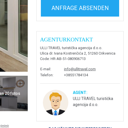
ANFRAGE ABSENDEN
AGENTURKONTAKT
ULLI TRAVEL turistička agencija d.o.o.
Ulica dr. Ivana Kostrenčića 2, 51260 Crikvenica
Code
: HR-AB-51-080906713
E-mail
:
info@ullitravel.com
Telefon
:
+38551784134
AGENT:
en 20 fotos
ULLI TRAVEL turistička
agencija d.o.o.