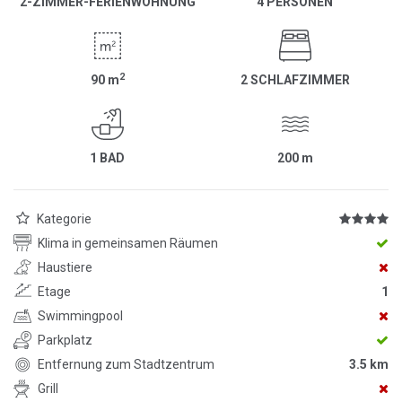
2-ZIMMER-FERIENWOHNUNG
4 PERSONEN
2
90
m
2 SCHLAFZIMMER
1 BAD
200
m
Kategorie
Klima in gemeinsamen Räumen
Haustiere
Etage
1
Swimmingpool
Parkplatz
Entfernung zum Stadtzentrum
3.5 km
Grill