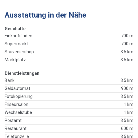
Ausstattung in der Nähe
Geschäfte
Einkaufsladen
700 m
Supermarkt
700 m
Souveniershop
3.5 km
Marktplatz
3.5 km
Dienstleistungen
Bank
3.5 km
Geldautomat
900 m
Fotokopierung
3.5 km
Friseursalon
1 km
Wechselstube
1 km
Postamt
3.5 km
Restaurant
600 m
Telefonzelle
3.5 km