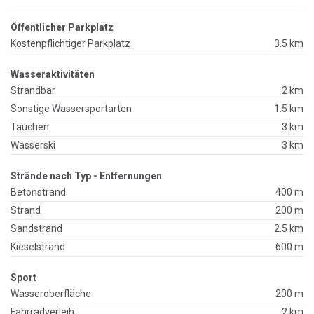
Öffentlicher Parkplatz
Kostenpflichtiger Parkplatz
3.5 km
Wasseraktivitäten
Strandbar
2 km
Sonstige Wassersportarten
1.5 km
Tauchen
3 km
Wasserski
3 km
Strände nach Typ - Entfernungen
Betonstrand
400 m
Strand
200 m
Sandstrand
2.5 km
Kieselstrand
600 m
Sport
Wasseroberfläche
200 m
Fahrradverleih
2 km