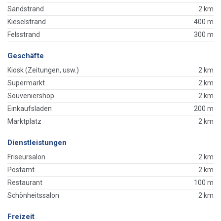
Sandstrand
2 km
Kieselstrand
400 m
Felsstrand
300 m
Geschäfte
Kiosk (Zeitungen, usw.)
2 km
Supermarkt
2 km
Souveniershop
2 km
Einkaufsladen
200 m
Marktplatz
2 km
Dienstleistungen
Friseursalon
2 km
Postamt
2 km
Restaurant
100 m
Schönheitssalon
2 km
Freizeit