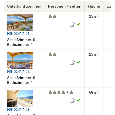
Unterkunftseinheit
Personen / Betten
Fläche
Etag
2
25 m
1
HR-02417-01
Schlafzimmer:
0
Badezimmer:
1
2
25 m
1
HR-02417-02
Schlafzimmer:
0
Badezimmer:
1
2
+
68 m
1
HR-02417-03