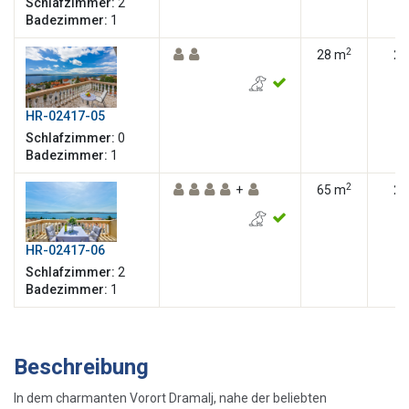
Schlafzimmer:
2
Badezimmer:
1
2
28 m
2
HR-02417-05
Schlafzimmer:
0
Badezimmer:
1
2
+
65 m
2
HR-02417-06
Schlafzimmer:
2
Badezimmer:
1
Beschreibung
In dem charmanten Vorort Dramalj, nahe der beliebten