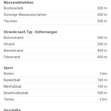
Wasseraktivitäten
Bootsverleih
500 m
Sonstige Wassersportarten
500 m
Tauchen
500 m
Strände nach Typ - Entfernungen
Betonstrand
500 m
Strand
500 m
Kieselstrand
400 m
Felsstrand
400 m
Sport
Reiten
2 km
Basketball
100 m
Minifußball
100 m
Beachvolleyball
500 m
Tennis
2 km
Geschäfte