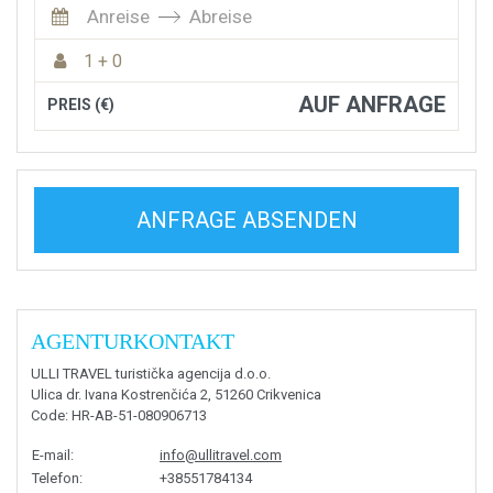
Anreise
Abreise
1 + 0
AUF ANFRAGE
PREIS (€)
ANFRAGE ABSENDEN
AGENTURKONTAKT
ULLI TRAVEL turistička agencija d.o.o.
Ulica dr. Ivana Kostrenčića 2, 51260 Crikvenica
Code
: HR-AB-51-080906713
E-mail
:
info@ullitravel.com
Telefon
:
+38551784134