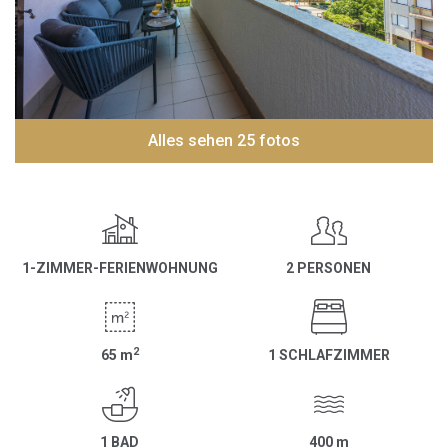
Alles sehen 25 fotos
1-ZIMMER-FERIENWOHNUNG
2 PERSONEN
2
65
m
1 SCHLAFZIMMER
1 BAD
400
m