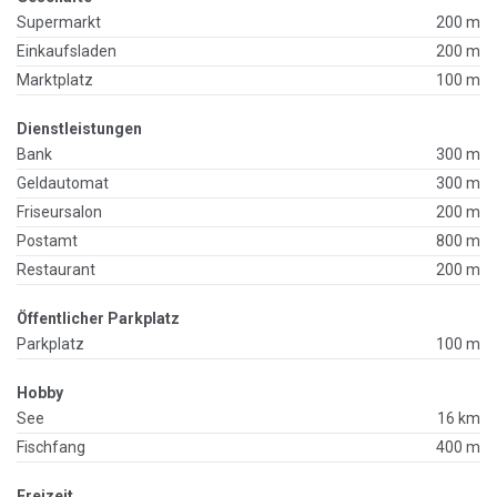
Supermarkt
200 m
Einkaufsladen
200 m
Marktplatz
100 m
Dienstleistungen
Bank
300 m
Geldautomat
300 m
Friseursalon
200 m
Postamt
800 m
Restaurant
200 m
Öffentlicher Parkplatz
Parkplatz
100 m
Hobby
See
16 km
Fischfang
400 m
Freizeit