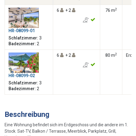
2
6
+ 2
76 m
HR-08099-01
Schlafzimmer:
3
Badezimmer:
2
2
6
+ 2
80 m
Erdg
HR-08099-02
Schlafzimmer:
3
Badezimmer:
2
Beschreibung
Eine Wohnung befindet sich im Erdgeschoss und die andere im 1.
Stock. Sat-TV, Balkon / Terrasse, Meerblick, Parkplatz, Grill,