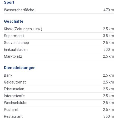
Sport
Wasseroberfläche
470 m
Geschäfte
Kiosk (Zeitungen, usw.)
2.5 km
Supermarkt
3.5 km
Souveniershop
2.5 km
Einkaufsladen
500 m
Marktplatz
2.5 km
Dienstleistungen
Bank
2.5 km
Geldautomat
2.5 km
Friseursalon
2.5 km
Internetcafe
2.5 km
Wechselstube
2.5 km
Postamt
2.5 km
Restaurant
350 m