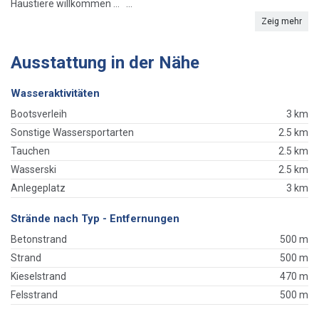
Haustiere willkommen ... ...
Zeig mehr
Ausstattung in der Nähe
Wasseraktivitäten
Bootsverleih
3 km
Sonstige Wassersportarten
2.5 km
Tauchen
2.5 km
Wasserski
2.5 km
Anlegeplatz
3 km
Strände nach Typ - Entfernungen
Betonstrand
500 m
Strand
500 m
Kieselstrand
470 m
Felsstrand
500 m