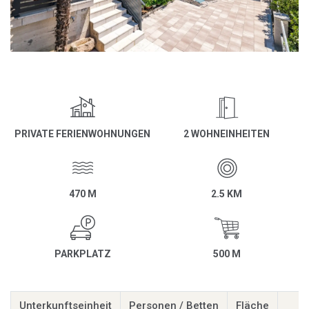
PRIVATE FERIENWOHNUNGEN
2 WOHNEINHEITEN
470 M
2.5 KM
PARKPLATZ
500 M
Unterkunftseinheit
Personen / Betten
Fläche
E