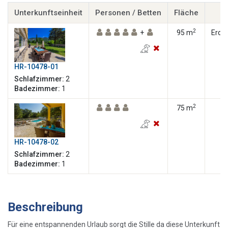
Unterkunftseinheit
Personen / Betten
Fläche
E
2
+
95 m
Erdg
HR-10478-01
Schlafzimmer:
2
Badezimmer:
1
2
75 m
HR-10478-02
Schlafzimmer:
2
Badezimmer:
1
Beschreibung
Für eine entspannenden Urlaub sorgt die Stille da diese Unterkunft