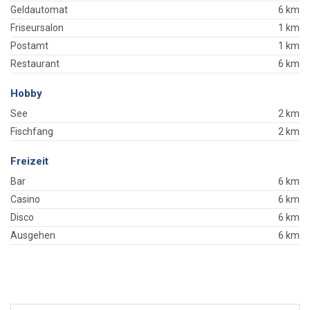
Geldautomat
6 km
Friseursalon
1 km
Postamt
1 km
Restaurant
6 km
Hobby
See
2 km
Fischfang
2 km
Freizeit
Bar
6 km
Casino
6 km
Disco
6 km
Ausgehen
6 km