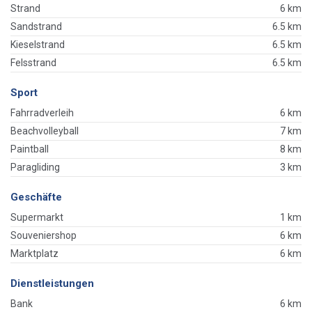
Strand
6 km
Sandstrand
6.5 km
Kieselstrand
6.5 km
Felsstrand
6.5 km
Sport
Fahrradverleih
6 km
Beachvolleyball
7 km
Paintball
8 km
Paragliding
3 km
Geschäfte
Supermarkt
1 km
Souveniershop
6 km
Marktplatz
6 km
Dienstleistungen
Bank
6 km